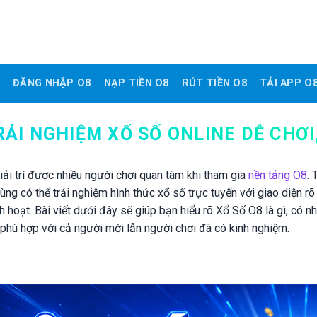
8
ĐĂNG NHẬP O8
NẠP TIỀN O8
RÚT TIỀN O8
TẢI APP O
RẢI NGHIỆM XỔ SỐ ONLINE DỄ CHƠI
ải trí được nhiều người chơi quan tâm khi tham gia
nền tảng O8
. 
dùng có thể trải nghiệm hình thức xổ số trực tuyến với giao diện rõ
nh hoạt. Bài viết dưới đây sẽ giúp bạn hiểu rõ Xổ Số O8 là gì, có 
phù hợp với cả người mới lẫn người chơi đã có kinh nghiệm.