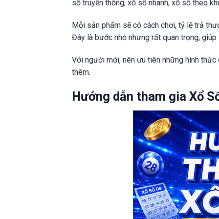
số truyền thống, xổ số nhanh, xổ số theo kh
Mỗi sản phẩm sẽ có cách chơi, tỷ lệ trả thư
Đây là bước nhỏ nhưng rất quan trọng, giúp 
Với người mới, nên ưu tiên những hình thức
thêm.
Hướng dẫn tham gia Xổ S