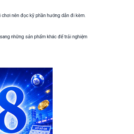
ười chơi nên đọc kỹ phần hướng dẫn đi kèm.
ng sang những sản phẩm khác để trải nghiệm