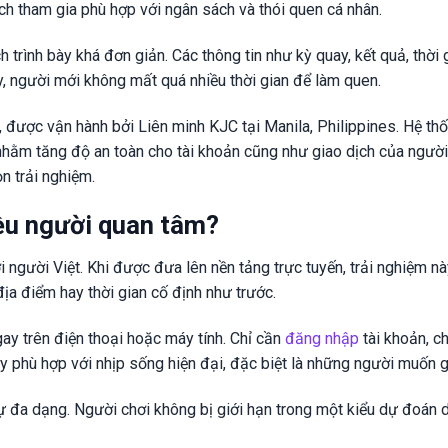
ách tham gia phù hợp với ngân sách và thói quen cá nhân.
rình bày khá đơn giản. Các thông tin như kỳ quay, kết quả, thời 
, người mới không mất quá nhiều thời gian để làm quen.
, được vận hành bởi Liên minh KJC tại Manila, Philippines. Hệ 
ằm tăng độ an toàn cho tài khoản cũng như giao dịch của người 
n trải nghiệm.
ều người quan tâm?
i người Việt. Khi được đưa lên nền tảng trực tuyến, trải nghiệm này
ịa điểm hay thời gian cố định như trước.
ay trên điện thoại hoặc máy tính. Chỉ cần
đăng nhập
tài khoản, c
y phù hợp với nhịp sống hiện đại, đặc biệt là những người muốn gi
ự đa dạng. Người chơi không bị giới hạn trong một kiểu dự đoán d