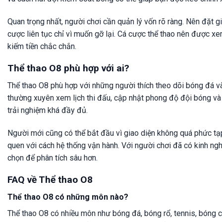
Quan trọng nhất, người chơi cần quản lý vốn rõ ràng. Nên đặt 
cược liên tục chỉ vì muốn gỡ lại. Cá cược thể thao nên được xem
kiếm tiền chắc chắn.
Thể thao O8 phù hợp với ai?
Thể thao O8 phù hợp với những người thích theo dõi bóng đá và
thường xuyên xem lịch thi đấu, cập nhật phong độ đội bóng và t
trải nghiệm khá đầy đủ.
Người mới cũng có thể bắt đầu vì giao diện không quá phức tạ
quen với cách hệ thống vận hành. Với người chơi đã có kinh ngh
chọn để phân tích sâu hơn.
FAQ về Thể thao O8
Thể thao O8 có những môn nào?
Thể thao O8 có nhiều môn như bóng đá, bóng rổ, tennis, bóng c