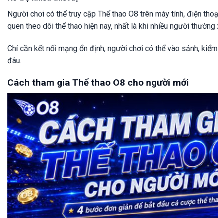
Người chơi có thể truy cập Thể thao O8 trên máy tính, điện thoạ
quen theo dõi thể thao hiện nay, nhất là khi nhiều người thường
Chỉ cần kết nối mạng ổn định, người chơi có thể vào sảnh, kiểm 
đâu.
Cách tham gia Thể thao O8 cho người mới