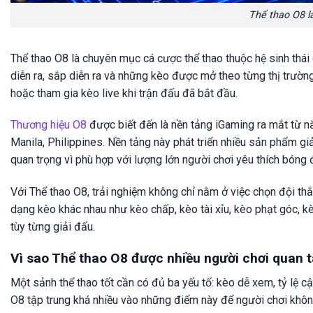
Thể thao O8 là
Thể thao O8 là chuyên mục cá cược thể thao thuộc hệ sinh thái 
diễn ra, sắp diễn ra và những kèo được mở theo từng thị trườn
hoặc tham gia kèo live khi trận đấu đã bắt đầu.
Thương hiệu O8
được biết đến là nền tảng iGaming ra mắt từ n
Manila, Philippines. Nền tảng này phát triển nhiều sản phẩm giải
quan trọng vì phù hợp với lượng lớn người chơi yêu thích bóng 
Với Thể thao O8, trải nghiệm không chỉ nằm ở việc chọn đội thắ
dạng kèo khác nhau như kèo chấp, kèo tài xỉu, kèo phạt góc, kè
tùy từng giải đấu.
Vì sao Thể thao O8 được nhiều người chơi quan 
Một sảnh thể thao tốt cần có đủ ba yếu tố: kèo dễ xem, tỷ lệ c
O8 tập trung khá nhiều vào những điểm này để người chơi không 