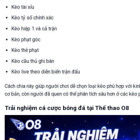
Kèo tài xỉu
Kèo tỷ số chính xác
Kèo hiệp 1 và cả trận
Kèo phạt góc
Kèo thẻ phạt
Kèo cầu thủ ghi bàn
Kèo live theo diễn biến trận đấu
Cách chia này giúp người chơi dễ chọn loại kèo phù hợp với ki
cơ bản, còn người đã quen có thể phân tích sâu hơn ở các kèo 
Trải nghiệm cá cược bóng đá tại Thể thao O8