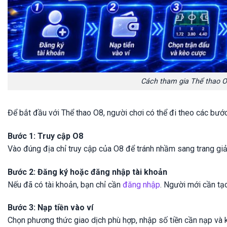
Cách tham gia Thể thao O
Để bắt đầu với Thể thao O8, người chơi có thể đi theo các bướ
Bước 1: Truy cập O8
Vào đúng địa chỉ truy cập của O8 để tránh nhầm sang trang gi
Bước 2: Đăng ký hoặc đăng nhập tài khoản
Nếu đã có tài khoản, bạn chỉ cần
đăng nhập
. Người mới cần tạo
Bước 3: Nạp tiền vào ví
Chọn phương thức giao dịch phù hợp, nhập số tiền cần nạp và ki