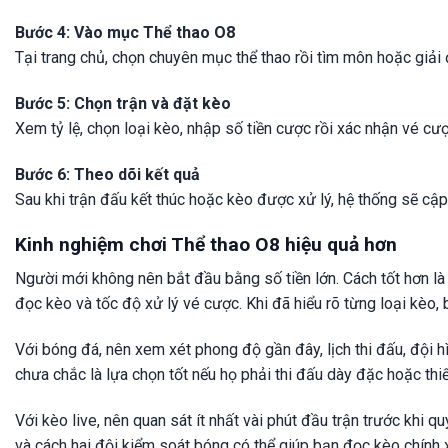
Bước 4: Vào mục Thể thao O8
Tại trang chủ, chọn chuyên mục thể thao rồi tìm môn hoặc giải
Bước 5: Chọn trận và đặt kèo
Xem tỷ lệ, chọn loại kèo, nhập số tiền cược rồi xác nhận vé cượ
Bước 6: Theo dõi kết quả
Sau khi trận đấu kết thúc hoặc kèo được xử lý, hệ thống sẽ cập
Kinh nghiệm chơi Thể thao O8 hiệu quả hơn
Người mới không nên bắt đầu bằng số tiền lớn. Cách tốt hơn l
đọc kèo và tốc độ xử lý vé cược. Khi đã hiểu rõ từng loại kèo, 
Với bóng đá, nên xem xét phong độ gần đây, lịch thi đấu, đội h
chưa chắc là lựa chọn tốt nếu họ phải thi đấu dày đặc hoặc thi
Với kèo live, nên quan sát ít nhất vài phút đầu trận trước khi q
và cách hai đội kiểm soát bóng có thể giúp bạn đọc kèo chính 