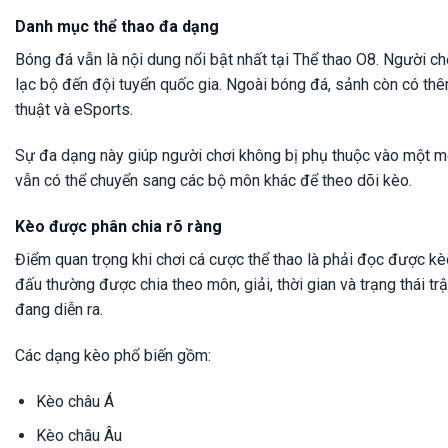
Danh mục thể thao đa dạng
Bóng đá vẫn là nội dung nổi bật nhất tại Thể thao O8. Người chơ
lạc bộ đến đội tuyển quốc gia. Ngoài bóng đá, sảnh còn có thêm
thuật và eSports.
Sự đa dạng này giúp người chơi không bị phụ thuộc vào một mô
vẫn có thể chuyển sang các bộ môn khác để theo dõi kèo.
Kèo được phân chia rõ ràng
Điểm quan trọng khi chơi cá cược thể thao là phải đọc được kèo
đấu thường được chia theo môn, giải, thời gian và trạng thái t
đang diễn ra.
Các dạng kèo phổ biến gồm:
Kèo châu Á
Kèo châu Âu