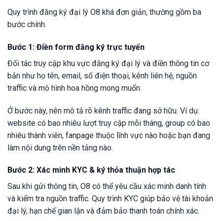
Quy trình đăng ký đại lý O8 khá đơn giản, thường gồm ba
bước chính.
Bước 1: Điền form đăng ký trực tuyến
Đối tác truy cập khu vực đăng ký đại lý và điền thông tin cơ
bản như họ tên, email, số điện thoại, kênh liên hệ, nguồn
traffic và mô hình hoa hồng mong muốn.
Ở bước này, nên mô tả rõ kênh traffic đang sở hữu. Ví dụ:
website có bao nhiêu lượt truy cập mỗi tháng, group có bao
nhiêu thành viên, fanpage thuộc lĩnh vực nào hoặc bạn đang
làm nội dung trên nền tảng nào.
Bước 2: Xác minh KYC & ký thỏa thuận hợp tác
Sau khi gửi thông tin, O8 có thể yêu cầu xác minh danh tính
và kiểm tra nguồn traffic. Quy trình KYC giúp bảo vệ tài khoản
đại lý, hạn chế gian lận và đảm bảo thanh toán chính xác.