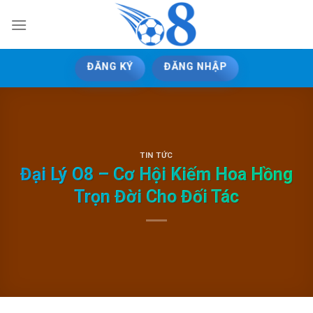
Skip
to
content
ĐĂNG KÝ
ĐĂNG NHẬP
TIN TỨC
Đại Lý O8 – Cơ Hội Kiếm Hoa Hồng
Trọn Đời Cho Đối Tác